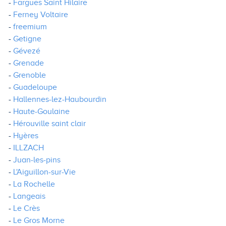
Fargues Saint Hilaire
Ferney Voltaire
freemium
Getigne
Gévezé
Grenade
Grenoble
Guadeloupe
Hallennes-lez-Haubourdin
Haute-Goulaine
Hérouville saint clair
Hyères
ILLZACH
Juan-les-pins
L'Aiguillon-sur-Vie
La Rochelle
Langeais
Le Crès
Le Gros Morne