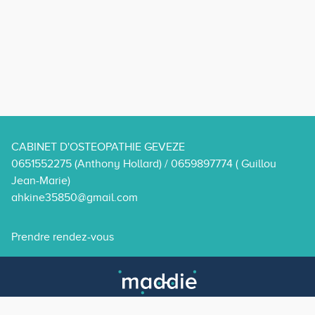
CABINET D'OSTEOPATHIE GEVEZE
0651552275 (Anthony Hollard) / 0659897774 ( Guillou
Jean-Marie)
ahkine35850@gmail.com
Prendre rendez-vous
© maddie.doctor 2026 - Tous droits réservés.