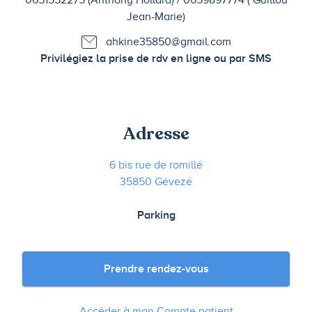
0651552275 (Anthony Hollard) / 0659897774 ( Guillou
Jean-Marie)
ahkine35850@gmail.com
Privilégiez la prise de rdv en ligne ou par SMS
Adresse
6 bis rue de romillé
35850 Gévezé
Parking
Prendre rendez-vous
Accéder à mon Compte patient