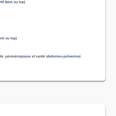
if (kiné au top)
iné au top)
alité, périménopause et santé abdomino-pelvienne)