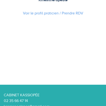
Kinésithérapeute
Voir le profil praticien / Prendre
RDV
CABINET KASSIOPÉE
02 35 66 47 14