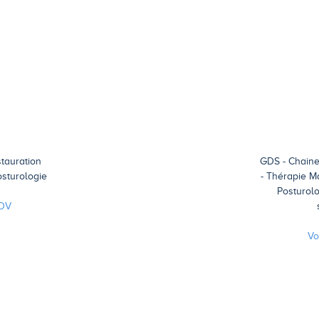
tauration
GDS - Chaine
osturologie
Thérapie M
Posturol
DV
Vo