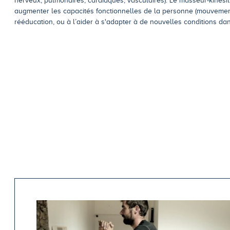
nerveux, pulmonaires, cardiaques, vasculaires). Le masseur-kinés
augmenter les capacités fonctionnelles de la personne (mouvement
rééducation, ou à l’aider à s'adapter à de nouvelles conditions dan