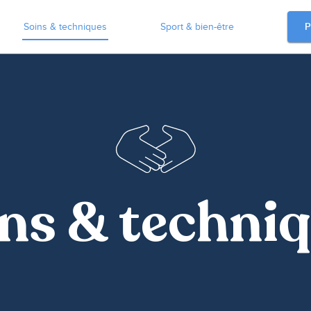
P
Soins & techniques
Sport & bien-être
ns & techni