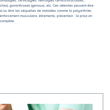
 lombalgies, cervicalgies, névralgies cervico-brachiales,
hes), gonarthroses (genoux)...etc. Ces atteintes peuvent être
s) ou être les séquelles de maladies comme la polyarthrite-
enforcement musculaire, étirements, prévention : la prise en
 complète.