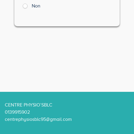
Non
CENTRE PHYSIO’SBLC
0139915902
centrephysiosblc95@gmail.com