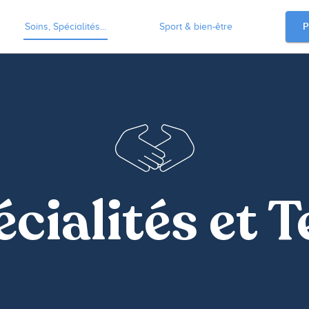
P
Soins, Spécialités...
Sport & bien-être
écialités et 