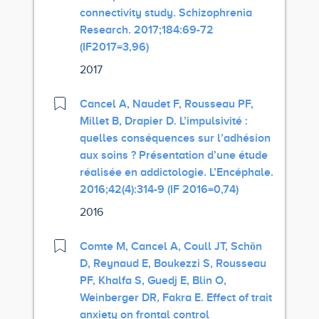
connectivity study. Schizophrenia
Research. 2017;184:69-72
(IF2017=3,96)
2017
Cancel A, Naudet F, Rousseau PF,
Millet B, Drapier D. L’impulsivité :
quelles conséquences sur l’adhésion
aux soins ? Présentation d’une étude
réalisée en addictologie. L’Encéphale.
2016;42(4):314-9 (IF 2016=0,74)
2016
Comte M, Cancel A, Coull JT, Schön
D, Reynaud E, Boukezzi S, Rousseau
PF, Khalfa S, Guedj E, Blin O,
Weinberger DR, Fakra E. Effect of trait
anxiety on frontal control