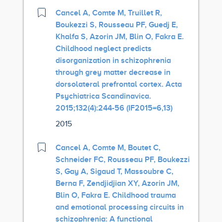
Cancel A, Comte M, Truillet R,
Boukezzi S, Rousseau PF, Guedj E,
Khalfa S, Azorin JM, Blin O, Fakra E.
Childhood neglect predicts
disorganization in schizophrenia
through grey matter decrease in
dorsolateral prefrontal cortex. Acta
Psychiatrica Scandinavica.
2015;132(4):244-56 (IF2015=6,13)
2015
Cancel A, Comte M, Boutet C,
Schneider FC, Rousseau PF, Boukezzi
S, Gay A, Sigaud T, Massoubre C,
Berna F, Zendjidjian XY, Azorin JM,
Blin O, Fakra E. Childhood trauma
and emotional processing circuits in
schizophrenia: A functional