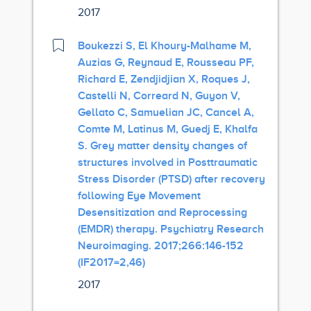
2017
Boukezzi S, El Khoury-Malhame M,
Auzias G, Reynaud E, Rousseau PF,
Richard E, Zendjidjian X, Roques J,
Castelli N, Correard N, Guyon V,
Gellato C, Samuelian JC, Cancel A,
Comte M, Latinus M, Guedj E, Khalfa
S. Grey matter density changes of
structures involved in Posttraumatic
Stress Disorder (PTSD) after recovery
following Eye Movement
Desensitization and Reprocessing
(EMDR) therapy. Psychiatry Research
Neuroimaging. 2017;266:146-152
(IF2017=2,46)
2017