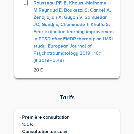
Rousseau PF, El Khoury-Malhame
M,Reynaud E, Boukezzi S, Cancel A,
Zendjidjian X, Guyon V, Samuelian
JC, Guedj E, Chaminade T, Khalfa S.
Fear extinction learning improvement
in PTSD after EMDR therapy: an fMRI
study. European Journal of
Psychotraumatology.2019 ; 10:1
(IF2019= 3,48)
2019
Tarifs
Première consultation
100€
Consultation de suivi