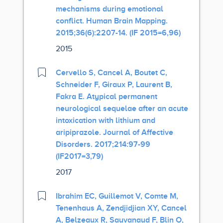
mechanisms during emotional
conflict. Human Brain Mapping.
2015;36(6):2207-14. (IF 2015=6,96)
2015
Cervello S, Cancel A, Boutet C,
Schneider F, Giraux P, Laurent B,
Fakra E. Atypical permanent
neurological sequelae after an acute
intoxication with lithium and
aripiprazole. Journal of Affective
Disorders. 2017;214:97-99
(IF2017=3,79)
2017
Ibrahim EC, Guillemot V, Comte M,
Tenenhaus A, Zendjidjian XY, Cancel
A, Belzeaux R, Sauvanaud F, Blin O,