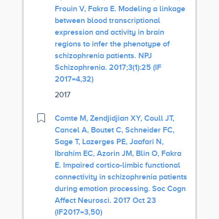
Frouin V, Fakra E. Modeling a linkage
between blood transcriptional
expression and activity in brain
regions to infer the phenotype of
schizophrenia patients. NPJ
Schizophrenia. 2017;3(1):25 (IF
2017=4,32)
2017
Comte M, Zendjidjian XY, Coull JT,
Cancel A, Boutet C, Schneider FC,
Sage T, Lazerges PE, Jaafari N,
Ibrahim EC, Azorin JM, Blin O, Fakra
E. Impaired cortico-limbic functional
connectivity in schizophrenia patients
during emotion processing. Soc Cogn
Affect Neurosci. 2017 Oct 23
(IF2017=3,50)