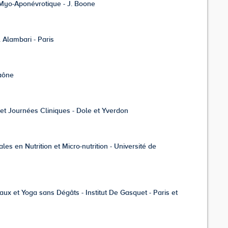
Myo-Aponévrotique - J. Boone
 Alambari - Paris
aône
t Journées Cliniques - Dole et Yverdon
es en Nutrition et Micro-nutrition - Université de
x et Yoga sans Dégâts - Institut De Gasquet - Paris et