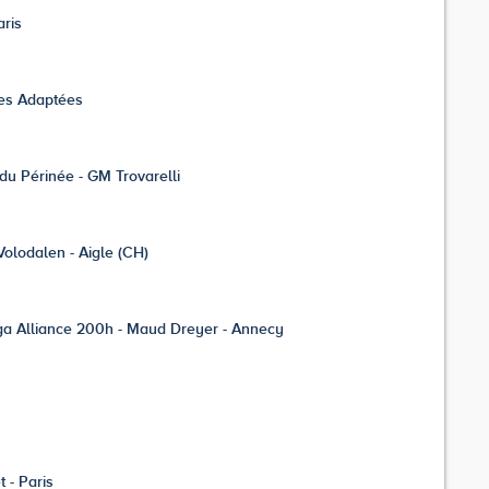
aris
ues Adaptées
du Périnée - GM Trovarelli
Volodalen - Aigle (CH)
ga Alliance 200h - Maud Dreyer - Annecy
 - Paris