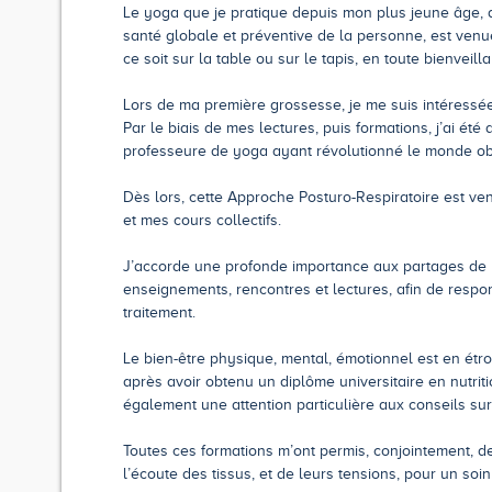
Le yoga que je pratique depuis mon plus jeune âge, d
santé globale et préventive de la personne, est ven
ce soit sur la table ou sur le tapis, en toute bienveill
Lors de ma première grossesse, je me suis intéressée
Par le biais de mes lectures, puis formations, j’ai é
professeure de yoga ayant révolutionné le monde obst
Dès lors, cette Approche Posturo-Respiratoire est ve
et mes cours collectifs.
J’accorde une profonde importance aux partages de
enseignements, rencontres et lectures, afin de respon
traitement.
Le bien-être physique, mental, émotionnel est en étroi
après avoir obtenu un diplôme universitaire en nutritio
également une attention particulière aux conseils sur
Toutes ces formations m’ont permis, conjointement, d
l’écoute des tissus, et de leurs tensions, pour un soin