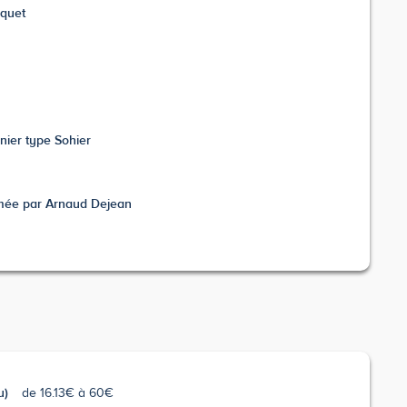
squet
nier type Sohier
rmée par Arnaud Dejean
u)
de 16.13€ à 60€