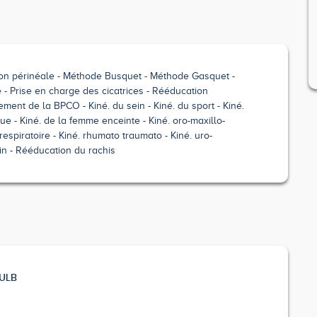
on périnéale
Méthode Busquet
Méthode Gasquet
e
Prise en charge des cicatrices
Rééducation
tement de la BPCO
Kiné. du sein
Kiné. du sport
Kiné.
que
Kiné. de la femme enceinte
Kiné. oro-maxillo-
 respiratoire
Kiné. rhumato traumato
Kiné. uro-
in
Rééducation du rachis
 ULB