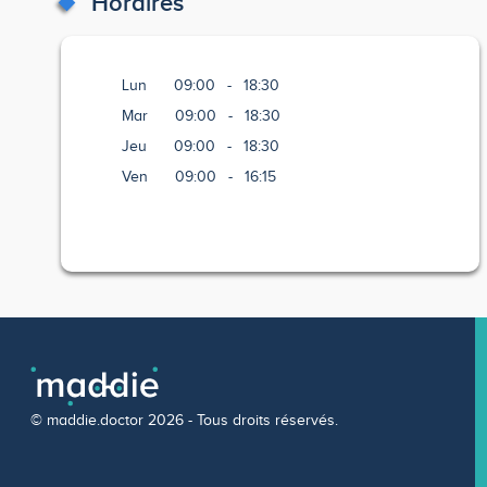
Horaires
Lun
09:00
-
18:30
Mar
09:00
-
18:30
Jeu
09:00
-
18:30
Ven
09:00
-
16:15
© maddie.doctor 2026 - Tous droits réservés.