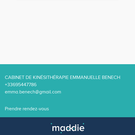
CABINET DE KINÉSITHÉRAPIE EMMANUELLE BENECH
+33695447786
emma.benech@gmail.com
Prendre rendez-vous