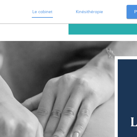
P
Le cabinet
Kinésithérapie
L