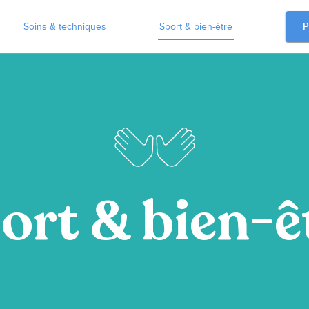
P
Soins & techniques
Sport & bien-être
ort & bien-ê