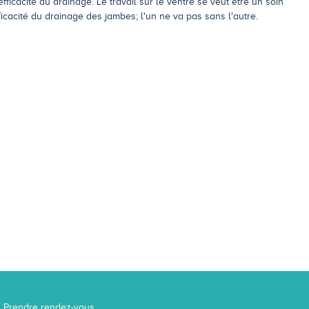
ficacité du drainage. Le travail sur le ventre se veut être un soin
fficacité du drainage des jambes; l'un ne va pas sans l'autre.
Prendre rendez-vous