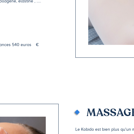
lagène, élastine , .....
éances 540 euros
€
MASSAGE
Le Kobido est bien plus qu'un m