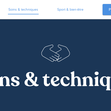
P
Soins & techniques
Sport & bien-être
ns & techni