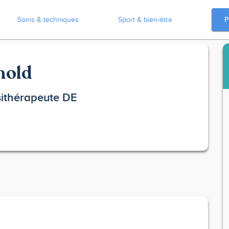
P
Soins & techniques
Sport & bien-être
nold
sithérapeute DE