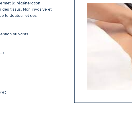
permet la régénération
n des tissus. Non invasive et
de la douleur et des
ention suivants :
.).
00€