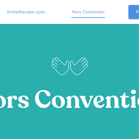
P
Kinésithérapie spéc...
Hors Convention
rs Convent