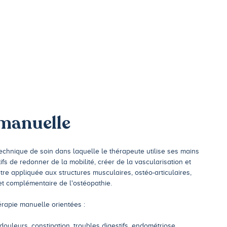
manuelle
echnique de soin dans laquelle le thérapeute utilise ses mains
ifs de redonner de la mobilité, créer de la vascularisation et
être appliquée aux structures musculaires, ostéo-articulaires,
e et complémentaire de l'ostéopathie.
rapie manuelle orientées :
douleurs, constipation, troubles digestifs, endométriose,