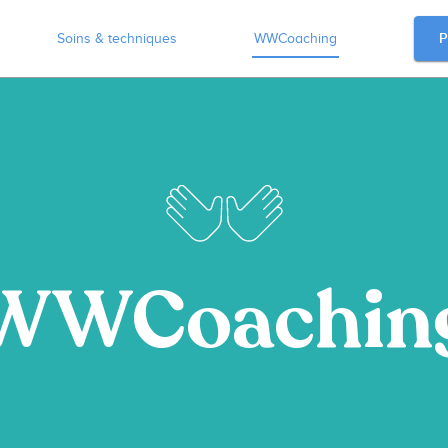
P
Soins & techniques
WWCoaching
WWCoachin