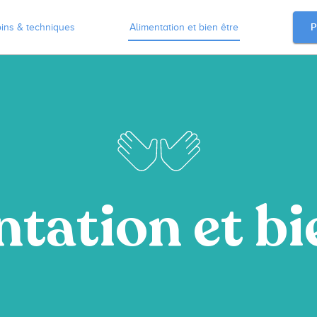
P
ins & techniques
Alimentation et bien être
tation et bi