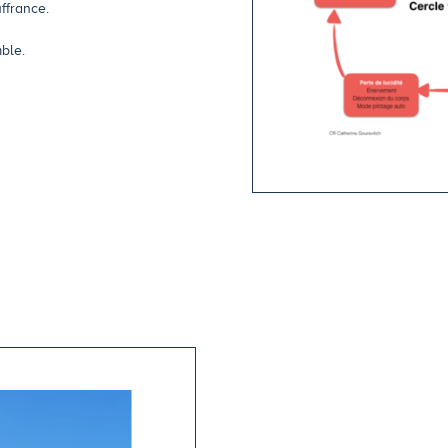
ffrance.
ble.