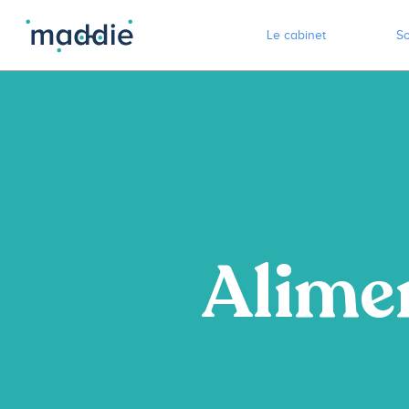
Le cabinet
So
Alimen