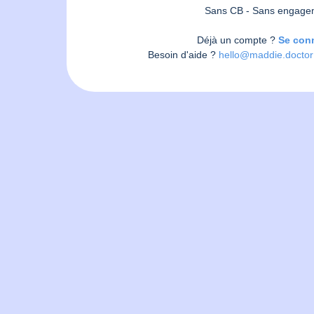
Sans CB - Sans engage
Déjà un compte ?
Se con
Besoin d'aide ?
hello@maddie.doctor