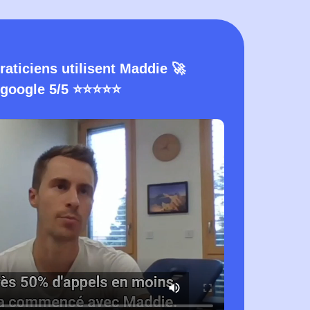
raticiens utilisent Maddie 🚀
google 5/5 ⭐️⭐️⭐️⭐️⭐️