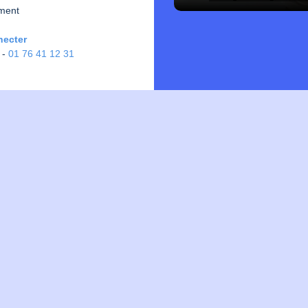
ment
necter
-
01 76 41 12 31